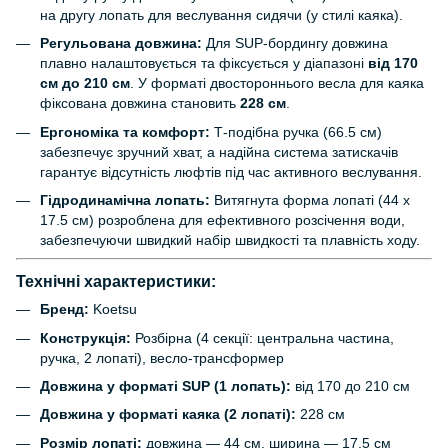
на другу лопать для веслування сидячи (у стилі каяка).
Регульована довжина:
Для SUP-бордингу довжина
плавно налаштовується та фіксується у діапазоні
від 170
см до 210 см
. У форматі двостороннього весла для каяка
фіксована довжина становить
228 см
.
Ергономіка та комфорт:
Т-подібна ручка (66.5 см)
забезпечує зручний хват, а надійна система затискачів
гарантує відсутність люфтів під час активного веслування.
Гідродинамічна лопать:
Витягнута форма лопаті (44 х
17.5 см) розроблена для ефективного розсічення води,
забезпечуючи швидкий набір швидкості та плавність ходу.
Технічні характеристики:
Бренд:
Koetsu
Конструкція:
Розбірна (4 секції: центральна частина,
ручка, 2 лопаті), весло-трансформер
Довжина у форматі SUP (1 лопать):
від 170 до 210 см
Довжина у форматі каяка (2 лопаті):
228 см
Розмір лопаті:
довжина — 44 см, ширина — 17.5 см