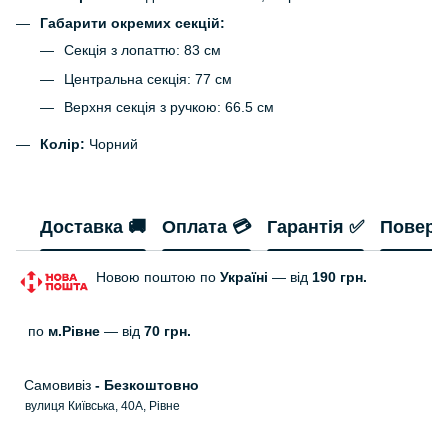
Габарити окремих секцій:
Секція з лопаттю: 83 см
Центральна секція: 77 см
Верхня секція з ручкою: 66.5 см
Колір:
Чорний
Доставка 🚚
Оплата 💳
Гарантія ✅
Поверн
Новою поштою по
Україні
— від
190 грн.
по
м.Рівне
— від
70 грн.
Самовивіз
- Безкоштовно
вулиця Київська, 40А, Рівне