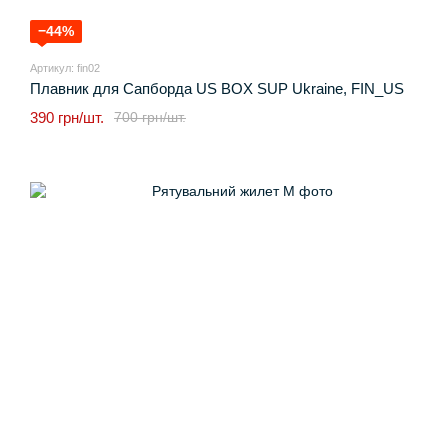
−44%
Артикул: fin02
Плавник для Cапборда US BOX SUP Ukraine, FIN_US
390 грн/шт.
700 грн/шт.