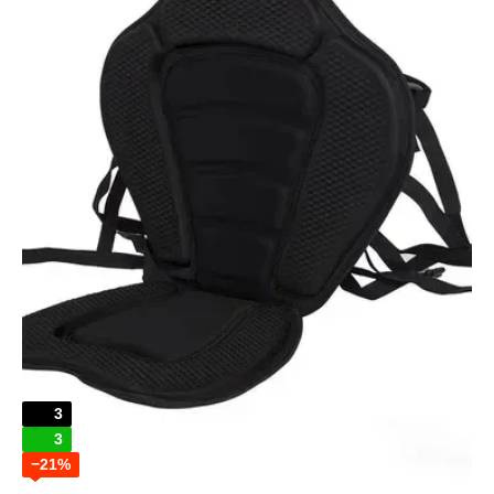
3
3
−21%