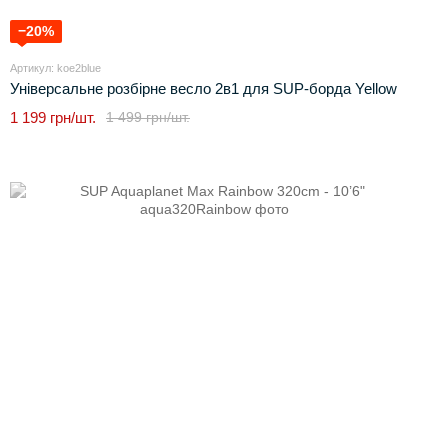
−20%
Артикул: koe2blue
Універсальне розбірне весло 2в1 для SUP-борда Yellow
1 199 грн/шт.
1 499 грн/шт.