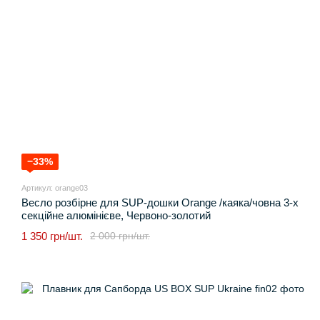
−33%
Артикул: orange03
Весло розбірне для SUP-дошки Orange /каяка/човна 3-х
секційне алюмінієве, Червоно-золотий
1 350 грн/шт.
2 000 грн/шт.