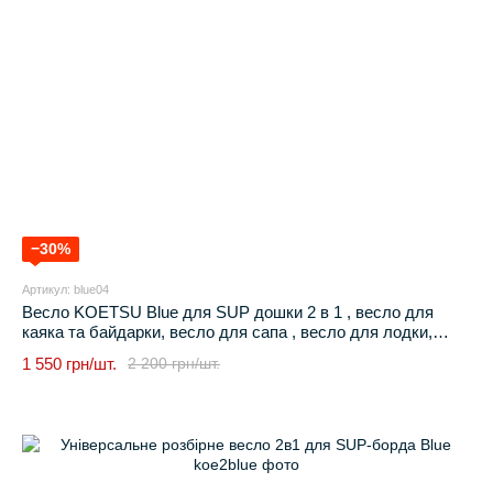
−30%
Артикул: blue04
Весло KOETSU Blue для SUP дошки 2 в 1 , весло для
каяка та байдарки, весло для сапа , весло для лодки,
Блакитний
1 550 грн/шт.
2 200 грн/шт.