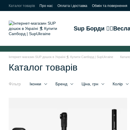
Перейти до основного контенту
Каталог товарів
Про нас
Оплата і доставка
Обмін та повернення
Sup Борди 🏄‍♂️
Весла
Інтернет-магазин SUP дошок в Україні 🏄 Купити Сапборд | SupUkraine
Катало
Каталог товарів
Фільтр
Іконки
Бренд
Ціна, грн
Колір