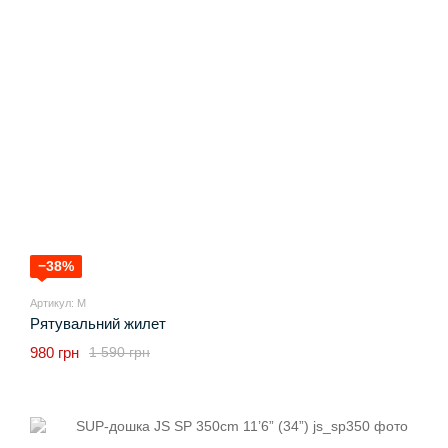
−38%
Артикул: M
Рятувальний жилет
980 грн
1 590 грн