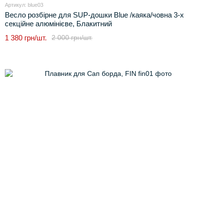
Артикул: blue03
Весло розбірне для SUP-дошки Blue /каяка/човна 3-х
секційне алюмінієве, Блакитний
1 380 грн/шт.
2 000 грн/шт.