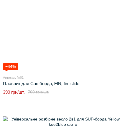
−44%
Артикул: fin01
Плавник для Сап борда, FIN, fin_slide
390 грн/шт.
700 грн/шт.