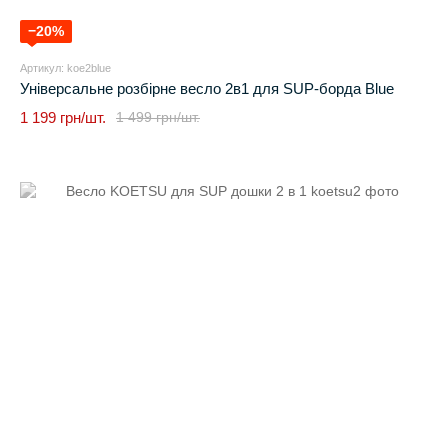
−20%
Артикул: koe2blue
Універсальне розбірне весло 2в1 для SUP-борда Blue
1 199 грн/шт.
1 499 грн/шт.