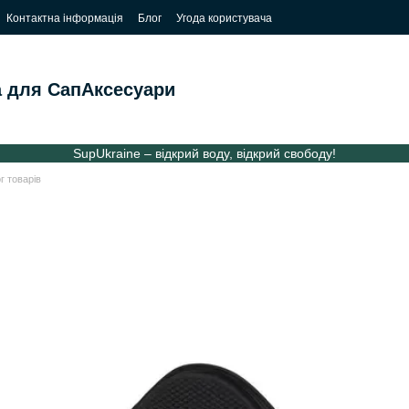
Контактна інформація
Блог
Угода користувача
 для Сап
Аксесуари
SupUkraine – відкрий воду, відкрий свободу!
г товарів