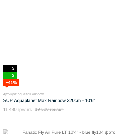
3
3
−41%
Артикул: aqua320Rainbow
SUP Aquaplanet Max Rainbow 320cm - 10’6"
11 490 грн/шт.
19 500 грн/шт.