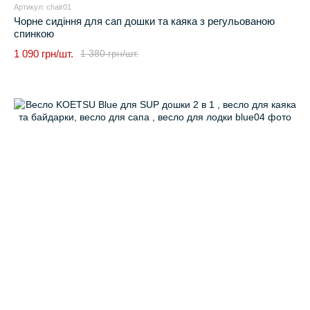
Артикул: chair01
Чорне сидіння для сап дошки та каяка з регульованою
спинкою
1 090 грн/шт.
1 380 грн/шт.