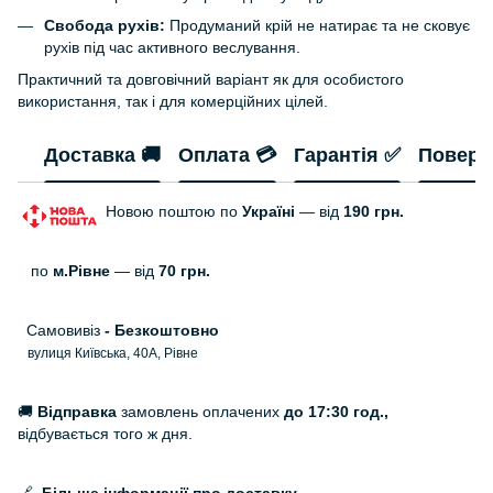
Свобода рухів:
Продуманий крій не натирає та не сковує
рухів під час активного веслування.
Практичний та довговічний варіант як для особистого
використання, так і для комерційних цілей.
Доставка 🚚
Оплата 💳
Гарантія ✅
Поверн
Новою поштою по
Україні
— від
190 грн.
по
м.Рівне
— від
70 грн.
Самовивіз
- Безкоштовно
вулиця Київська, 40А, Рівне
🚚
Відправка
замовлень оплачених
до 17:30 год.,
відбувається того ж дня.
🔗
Більше інформації про доставку