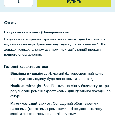
Купить
Опис
Рятувальний жилет (Помаранчевий)
Надійний та яскравий страхувальний жилет для безпечного
відпочинку на воді. Ідеально підходить для катання на SUP-
дошках, каяках, а також для комплектації станцій прокату
водного спорядження.
Головні характеристики:
Відмінна видимість:
Яскравий флуоресцентний колір
гарантує, що людину буде легко помітити на воді.
Надійна фіксація:
Застібається на міцну блискавку та три
регульовані ремені з фастексами для ідеальної посадки по
фігурі.
Максимальний захист:
Оснащений обов'язковими
паховими (кроковими) ременями, які не дають жилету
злетіти через голову при падінні у воду.