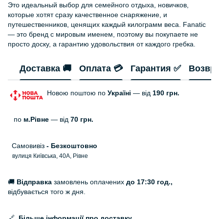
Это идеальный выбор для семейного отдыха, новичков,
которые хотят сразу качественное снаряжение, и
путешественников, ценящих каждый килограмм веса. Fanatic
— это бренд с мировым именем, поэтому вы покупаете не
просто доску, а гарантию удовольствия от каждого гребка.
Доставка 🚚
Оплата 💳
Гарантия ✅
Возвр
Новою поштою по
Україні
— від
190 грн.
по
м.Рівне
— від
70 грн.
Самовивіз
- Безкоштовно
вулиця Київська, 40А, Рівне
🚚
Відправка
замовлень оплачених
до 17:30 год.,
відбувається того ж дня.
🔗
Більше інформації про доставку