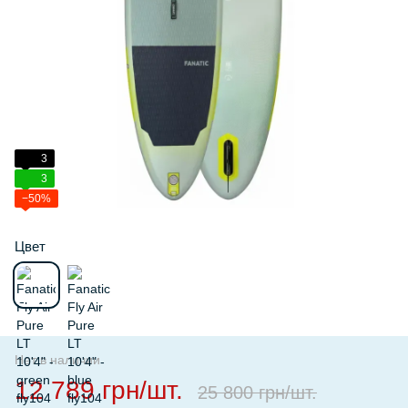
3
3
−50%
Цвет
Нет в наличии
12 789 грн/шт.
25 800 грн/шт.