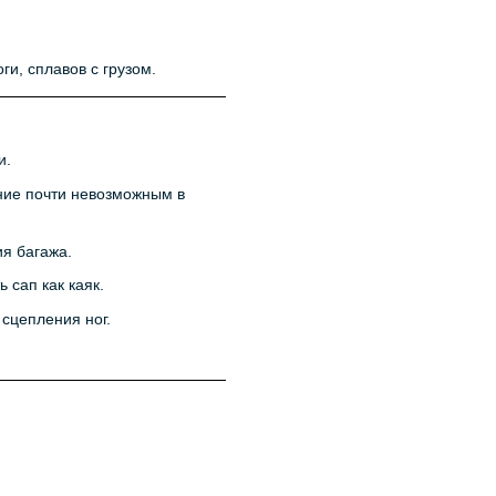
ги, сплавов с грузом.
и.
ие почти невозможным в
я багажа.
 сап как каяк.
сцепления ног.