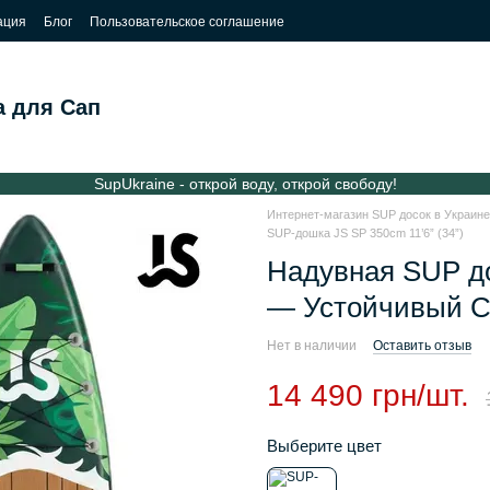
ация
Блог
Пользовательское соглашение
а для Сап
SupUkraine - открой воду, открой свободу!
Интернет-магазин SUP досок в Украине 
SUP-дошка JS SP 350cm 11’6” (34”)
Надувная SUP до
— Устойчивый С
Нет в наличии
Оставить отзыв
14 490 грн/шт.
Выберите цвет