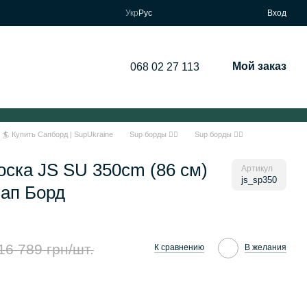
Укр
Рус
Вход
Мой заказ
068 02 27 113
🏄 Купить Сапборд | SupUkraine
Sup борды 🏄‍♂️
Sup борды 🏄‍♂️
ска JS SU 350cm (86 см)
Артикул
js_sp350
ап Борд
16 789 грн/шт.
К сравнению
В желания