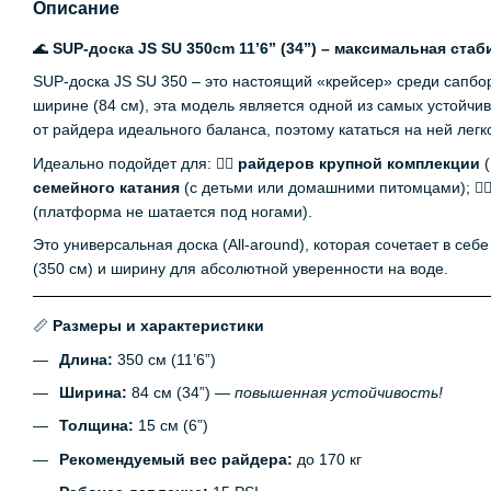
Описание
🌊
SUP-доска JS SU 350cm 11’6” (34”) – максимальная ста
SUP-доска JS SU 350 – это настоящий «крейсер» среди сапбо
ширине (84 см), эта модель является одной из самых устойчив
от райдера идеального баланса, поэтому кататься на ней легко
Идеально подойдет для: 🏄‍♂️
райдеров крупной комплекции
(
семейного катания
(с детьми или домашними питомцами); 🧘‍♀
(платформа не шатается под ногами).
Это универсальная доска (All-around), которая сочетает в себ
(350 см) и ширину для абсолютной уверенности на воде.
📏
Размеры и характеристики
Длина:
350 см (11’6”)
Ширина:
84 см (34”) —
повышенная устойчивость!
Толщина:
15 см (6”)
Рекомендуемый вес райдера:
до 170 кг