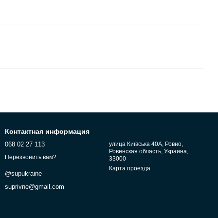
Контактная информация
068 02 27 113
улица Київська 40А, Ровно,
Ровенская область, Украина,
Перезвонить вам?
33000
Карта проезда
@supukraine
suprivne@gmail.com