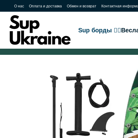
Перейти к основному контенту
О нас
Оплата и доставка
Обмен и возврат
Контактная информ
Sup борды 🏄‍♂️
Весл