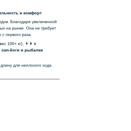
бильность и комфорт
рдов. Благодаря увеличенной
ых на рынке. Она не требует
 с первого раза.
вес 100+ кг); 👨‍👩‍👧
️
сап-йоги и рыбалки
е длину для неплохого хода