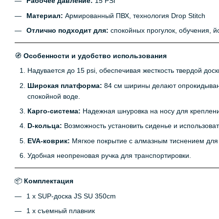
Рабочее давление:
15 PSI
Материал:
Армированный ПВХ, технология Drop Stitch
Отлично подходит для:
спокойных прогулок, обучения, йо
🧭
Особенности и удобство использования
Надувается до 15 psi, обеспечивая жесткость твердой доск
Широкая платформа:
84 см ширины делают опрокидыван
спокойной воде.
Карго-система:
Надежная шнуровка на носу для креплени
D-кольца:
Возможность установить сиденье и использовать
EVA-коврик:
Мягкое покрытие с алмазным тиснением для 
Удобная неопреновая ручка для транспортировки.
📦
Комплектация
1 х SUP-доска JS SU 350cm
1 х съемный плавник