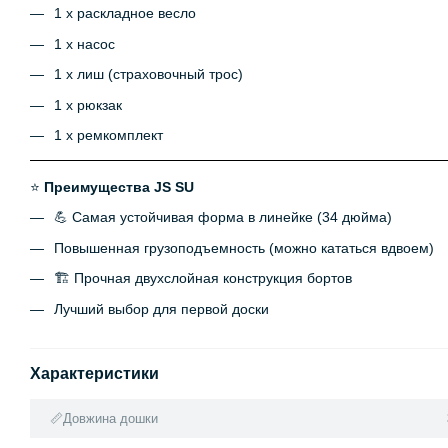
1 х раскладное весло
1 х насос
1 х лиш (страховочный трос)
1 х рюкзак
1 х ремкомплект
⭐
Преимущества JS SU
💪 Самая устойчивая форма в линейке (34 дюйма)
Повышенная грузоподъемность (можно кататься вдвоем)
🏗 Прочная двухслойная конструкция бортов
Лучший выбор для первой доски
Характеристики
📏Довжина дошки