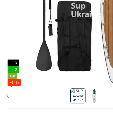
3
3
Хит
−14%