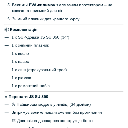
Великий
EVA-килимок
з алмазним протектором – не
ковзає та приємний для ніг.
Знімний плавник для кращого курсу.
📦
Комплектація
1 х SUP-дошка JS SU 350 (34”)
1 х знімний плавник
1 х весло
1 х насос
1 х лиш (страхувальний трос)
1 х рюкзак
1 х ремонтний набір
⭐
Переваги JS SU 350
💪 Найширша модель у лінійці (34 дюйми)
Витримує велике навантаження без прогинання
🏗 Довговічна двошарова конструкція бортів