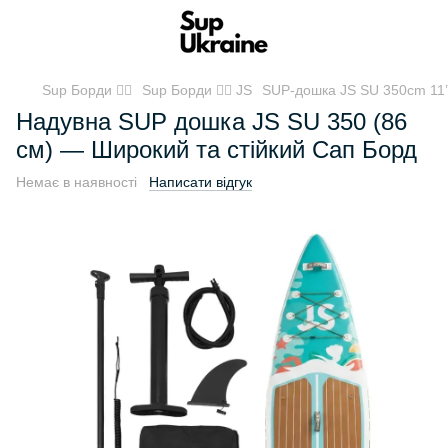
Sup Борди 🏄‍♂️
Sup Борди 🏄‍♂️ JS
SUP-дошка JS SU 350cm 11’6
Надувна SUP дошка JS SU 350 (86
см) — Широкий та стійкий Сап Борд
Немає в наявності
Написати відгук