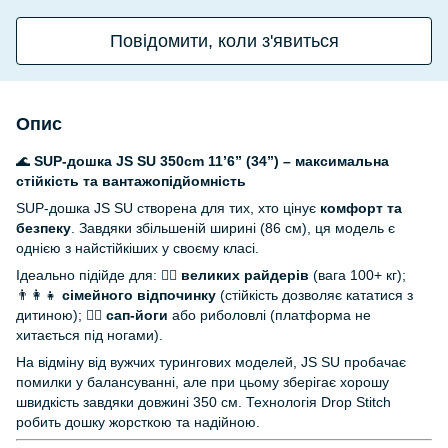
Повідомити, коли з'явиться
Опис
🌊
SUP-дошка JS SU 350cm 11’6” (34”) – максимальна
стійкість та вантажопідйомність
SUP-дошка JS SU створена для тих, хто цінує
комфорт та
безпеку
. Завдяки збільшеній ширині (86 см), ця модель є
однією з найстійкіших у своєму класі.
Ідеально підійде для: 🏄‍♂️
великих райдерів
(вага 100+ кг);
👨‍👩‍👧
сімейного відпочинку
(стійкість дозволяє кататися з
дитиною); 🧘‍♀️
сап-йоги
або риболовлі (платформа не
хитається під ногами).
На відміну від вужчих турингових моделей, JS SU пробачає
помилки у балансуванні, але при цьому зберігає хорошу
швидкість завдяки довжині 350 см. Технологія Drop Stitch
робить дошку жорсткою та надійною.