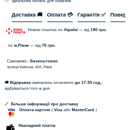
Ідеальний баланс для новачків
Доставка 🚚
Оплата 💳
Гарантія ✅
Поверн
Новою поштою по
Україні
— від
190 грн.
по
м.Рівне
— від
70 грн.
Самовивіз
- Безкоштовно
вулиця Київська, 40А, Рівне
🚚
Відправка
замовлень оплачених
до 17:30 год.,
відбувається того ж дня.
🔗
Більше інформації про доставку
Оплата картою
(
Visa
або
MasterCard
)
Накладний платіж