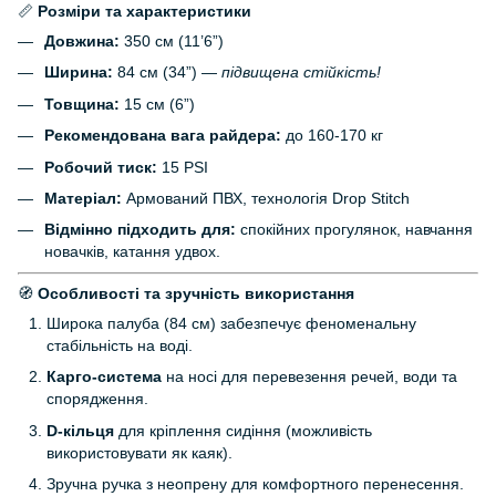
📏
Розміри та характеристики
Довжина:
350 см (11’6”)
Ширина:
84 см (34”) —
підвищена стійкість!
Товщина:
15 см (6”)
Рекомендована вага райдера:
до 160-170 кг
Робочий тиск:
15 PSI
Матеріал:
Армований ПВХ, технологія Drop Stitch
Відмінно підходить для:
спокійних прогулянок, навчання
новачків, катання удвох.
🧭
Особливості та зручність використання
Широка палуба (84 см) забезпечує феноменальну
стабільність на воді.
Карго-система
на носі для перевезення речей, води та
спорядження.
D-кільця
для кріплення сидіння (можливість
використовувати як каяк).
Зручна ручка з неопрену для комфортного перенесення.