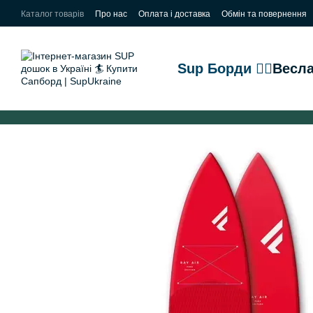
Перейти до основного контенту
Каталог товарів
Про нас
Оплата і доставка
Обмін та повернення
Sup Борди 🏄‍♂️
Весла