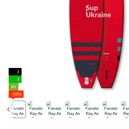
3
3
Хіт
−32%