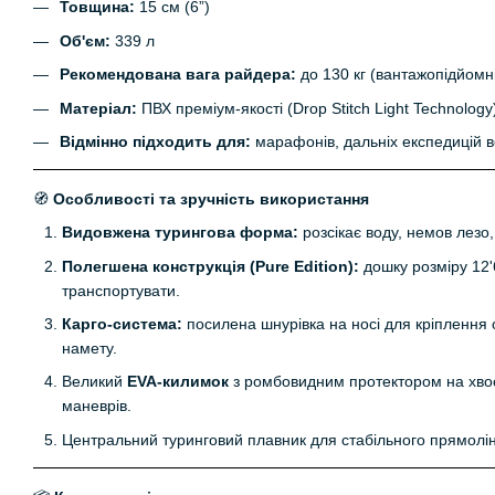
Товщина:
15 см (6”)
Об'єм:
339 л
Рекомендована вага райдера:
до 130 кг (вантажопідйомн
Матеріал:
ПВХ преміум-якості (Drop Stitch Light Technology
Відмінно підходить для:
марафонів, дальніх експедицій 
🧭
Особливості та зручність використання
Видовжена турингова форма:
розсікає воду, немов лезо
Полегшена конструкція (Pure Edition):
дошку розміру 12'
транспортувати.
Карго-система:
посилена шнурівка на носі для кріплення 
намету.
Великий
EVA-килимок
з ромбовидним протектором на хвос
маневрів.
Центральний туринговий плавник для стабільного прямолін