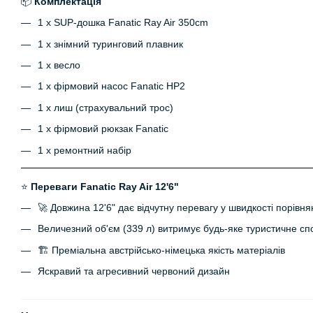
📦
Комплектація
1 х SUP-дошка Fanatic Ray Air 350cm
1 х знімний туринговий плавник
1 х весло
1 х фірмовий насос Fanatic HP2
1 х лиш (страхувальний трос)
1 х фірмовий рюкзак Fanatic
1 х ремонтний набір
⭐
Переваги Fanatic Ray Air 12'6"
🚀 Довжина 12'6" дає відчутну перевагу у швидкості порівн
Величезний об'єм (339 л) витримує будь-яке туристичне с
🏗 Преміальна австрійсько-німецька якість матеріалів
Яскравий та агресивний червоний дизайн