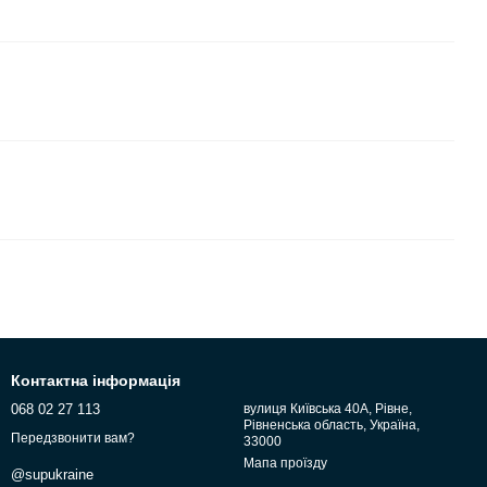
Контактна інформація
068 02 27 113
вулиця Київська 40А, Рівне,
Рівненська область, Україна,
Передзвонити вам?
33000
Мапа проїзду
@supukraine