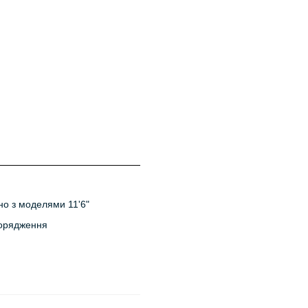
яно з моделями 11'6"
порядження