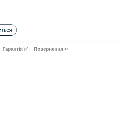
иться
Гарантія ✅
Повернення ↩️