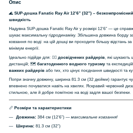
Опис
🌊
SUP-дошка Fanatic Ray Air 12’6” (32”) – безкомпромісни
швидкість
Надувна SUP-дошка Fanatic Ray Air у розмірі 12’6” — це справ
шукає максимальну гідродинаміку. Збільшена довжина борду 
ковзання по воді: на цій дошці ви проходите більшу відстань з
мінімум енергії.
Ідеально підійде для: 🏄‍♂️
досвідчених райдерів
, які шукають
дистанцій; 🗺️
багатоденного водного туризму
та експедицій 
важких райдерів
або тих, хто цінує поєднання швидкості та кур
Попри значну довжину, ширина 81.3 см (32 дюйми) гарантує чуд
впевнено почуватися навіть на хвилях. Яскравий червоний ди
стильною, але й добре помітною на воді задля вашої безпеки.
📏
Розміри та характеристики
Довжина:
384 см (12’6”) —
максимальне ковзання!
Ширина:
81.3 см (32”)