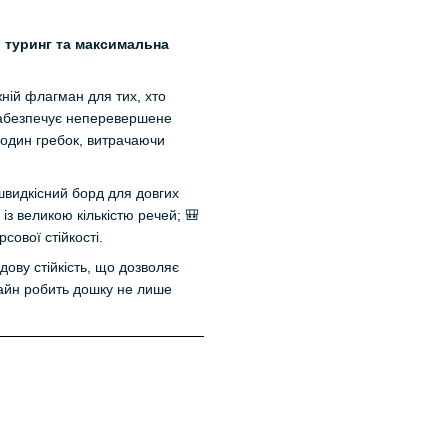
й туринг та максимальна
жній флагман для тих, хто
забезпечує неперевершене
а один гребок, витрачаючи
 швидкісний борд для довгих
із великою кількістю речей; 🎒
сової стійкості.
ову стійкість, що дозволяє
зайн робить дошку не лише