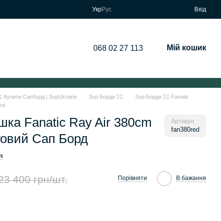
Укр
Рус
Вхід
Мій кошик
068 02 27 113
🏄 Купити Сапборд | SupUkraine
Sup Борди 🏄‍♂️
Sup Борди 🏄‍♂️ Fanatic
red
ка Fanatic Ray Air 380cm
Артикул
fan380red
говий Сап Борд
к
23 400 грн/шт.
Порівняти
В бажання