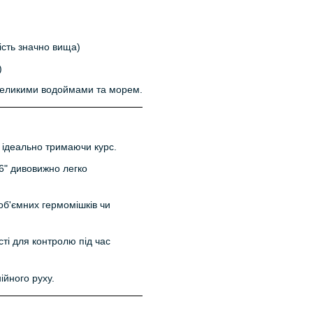
ість значно вища)
)
великими водоймами та морем.
, ідеально тримаючи курс.
6" дивовижно легко
об'ємних гермомішків чи
ті для контролю під час
ійного руху.