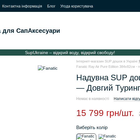
Контактна інформація
Блог
Угода користувача
 для Сап
Аксесуари
SupUkraine – відкрий воду, відкрий свободу!
Інтернет-магазин SUP дошок в Україні 
Fanatic Ray Air Pure Edition 384х82см - 
Надувна SUP дош
— Довгий Турин
Немає в наявності
Написати відгу
15 799 грн/шт.
Виберіть колір